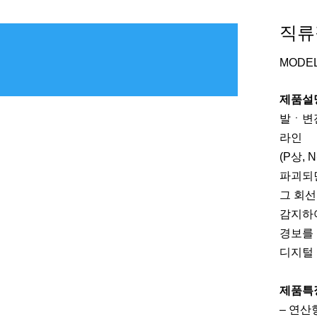
직류
MODEL
제품설
발ㆍ변
라인
(P상,
파괴되
그 회
감지하
경보를
디지털
제품특
– 연산