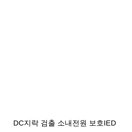
DC지락 검출 소내전원 보호IED